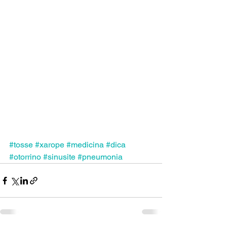
#tosse
#xarope
#medicina
#dica
#otorrino
#sinusite
#pneumonia