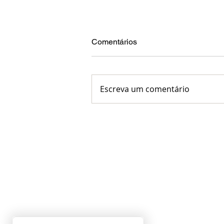
Comentários
Escreva um comentário
Otite de verão - Você sabe
tratar ?