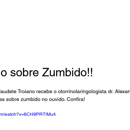
do sobre Zumbido!!
audete Troiano recebe o otorrinolaringologista dr. Alexa
das sobre zumbido no ouvido. Confira!
.com/watch?v=6CH9PRTlMu4