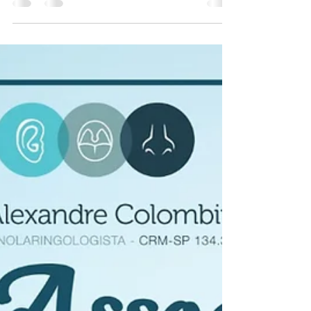
Na rinoplastia aberta, a incisão é
posicionada na região da columela nasal,
local pouco visível e de excelente
cicatrização....